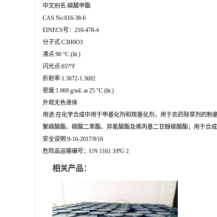
中文别名:碳酸甲酯
CAS No:616-38-6
EINECS号：210-478-4
分子式:C3H6O3
沸点:90 °C (lit.)
闪光点:65?°F
折射率:1.3672-1.3692
密度:1.069 g/mL at 25 °C (lit.)
外观无色液体
用途:在化学合成中用于甲基化剂和羰基化剂，用于农药除草剂的制
聚碳酸酯、碳酸二苯酯、异氰酸酯及烯丙基二甘醇碳酸酯；用于合成
安全说明:9-16-2017/9/16
危险品运输编号：UN 1161 3/PG 2
相关产品：