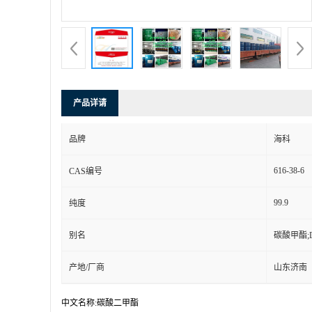
产品详请
品牌
海科
616-38-6
CAS编号
99.9
纯度
别名
碳酸甲酯;
产地/厂商
山东济南
中文名称:碳酸二甲酯