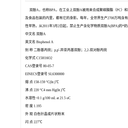
双酚A，也称BPA，在工业上双酚A被用来合成聚碳酸酯（PC）
及食品包装的内里，都有它的身影。每年，全世界生产2700万吨含
性早熟，从2011年3月2日起，禁止生产含化学物质双酚A(BPA)的*
中文名 双酚A
英文名 Bisphenol A
别 称 二酚基丙烷；p,p'-异亚丙基双酚；2,2-双对酚丙烷
化学式 C15H16O2
CAS登录号 80-05-7
EINECS登录号 SL6300000
熔 点 158-159 °C(lit.)℃
沸 点 220 °C4 mm Hg(lit.)℃
水溶性<0.1 g/100 mL at 21.5 oC
密 度 1.195
外 观 白色针晶或片状粉末
闪 点 227℃