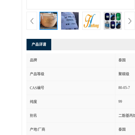
产品详请
品牌
泰国
产品等级
聚碳级
80-05-7
CAS编号
99
纯度
别名
二酚基丙烷
产地/厂商
泰国