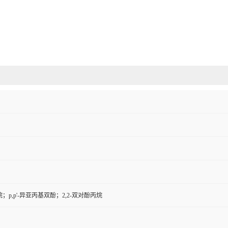
；p,p'-异亚丙基双酚；2,2-双对酚丙烷