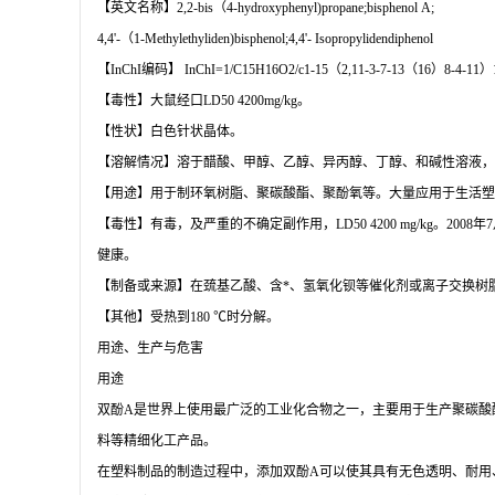
【英文名称】2,2-bis（4-hydroxyphenyl)propane;bisphenol A;
4,4'-（1-Methylethyliden)bisphenol;4,4'- Isopropylidendiphenol
【InChI编码】 InChI=1/C15H16O2/c1-15（2,11-3-7-13（16）8-4-11）12
【毒性】大鼠经口LD50 4200mg/kg。
【性状】白色针状晶体。
【溶解情况】溶于醋酸、甲醇、乙醇、异丙醇、丁醇、和碱性溶液，
【用途】用于制环氧树脂、聚碳酸酯、聚酚氧等。大量应用于生活塑
【毒性】有毒，及严重的不确定副作用，LD50 4200 mg/kg
健康。
【制备或来源】在巯基乙酸、含*、氢氧化钡等催化剂或离子交换树
【其他】受热到180 ℃时分解。
用途、生产与危害
用途
双酚A是世界上使用最广泛的工业化合物之一，主要用于生产聚碳酸
料等精细化工产品。
在塑料制品的制造过程中，添加双酚A可以使其具有无色透明、耐用