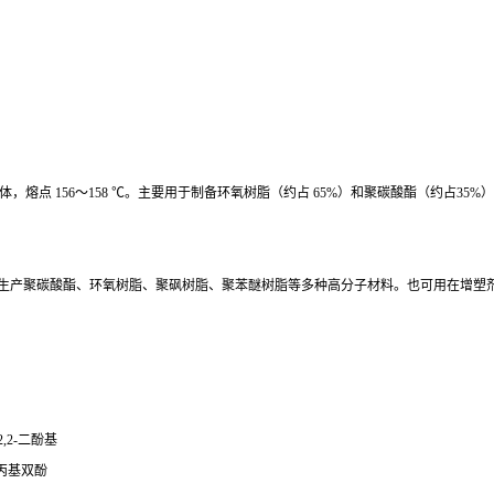
体，熔点 156～158 ℃。主要用于制备环氧树脂（约占 65%）和聚碳酸酯（约占
生产聚碳酸酯、环氧树脂、聚砜树脂、聚苯醚树脂等多种高分子材料。也可用在增塑
,2-二酚基
亚丙基双酚