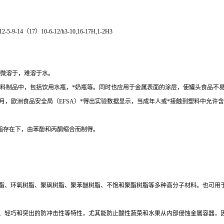
-5-9-14（17）10-6-12/h3-10,16-17H,1-2H3
微溶于，难溶于水。
料制品中，包括饮用水瓶，*奶瓶等。同时也应用于金属表面的涂层，使罐头食品不
。2008年7月，欧洲食品安全局（EFSA）*得出实验数据显示，当成年人或*接触到塑料
脂存在下，由苯酚和丙酮缩合而制得。
酯、环氧树脂、聚砜树脂、聚苯醚树脂、不饱和聚酯树脂等多种高分子材料。也可用
、轻巧和突出的防冲击性等特性，尤其能防止酸性蔬菜和水果从内部侵蚀金属容器，