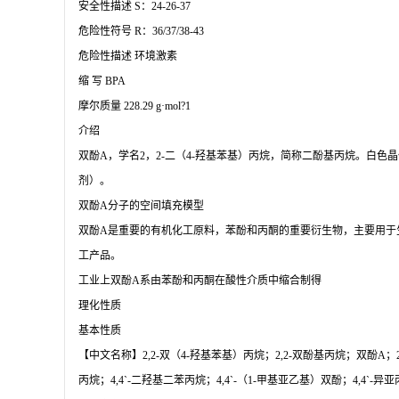
安全性描述 S：24-26-37
危险性符号 R：36/37/38-43
危险性描述 环境激素
缩 写 BPA
摩尔质量 228.29 g·mol?1
介绍
双酚A，学名2，2-二（4-羟基苯基）丙烷，简称二酚基丙烷。白色晶
剂）。
双酚A分子的空间填充模型
双酚A是重要的有机化工原料，苯酚和丙酮的重要衍生物，主要用于
工产品。
工业上双酚A系由苯酚和丙酮在酸性介质中缩合制得
理化性质
基本性质
【中文名称】2,2-双（4-羟基苯基）丙烷；2,2-双酚基丙烷；双酚A；2
丙烷；4,4`-二羟基二苯丙烷；4,4`-（1-甲基亚乙基）双酚；4,4`-异