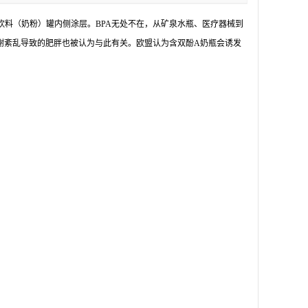
饮料（奶粉）罐内侧涂层。BPA无处不在，从矿泉水瓶、医疗器械到
代谢紊乱导致的肥胖也被认为与此有关。欧盟认为含双酚A奶瓶会诱发