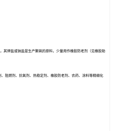
35%），其钾盐或钠盐是生产聚砜的原料，少量用作橡胶防老剂（见橡胶助
剂、阻燃剂、抗氧剂、热稳定剂、橡胶防老剂、农药、涂料等精细化