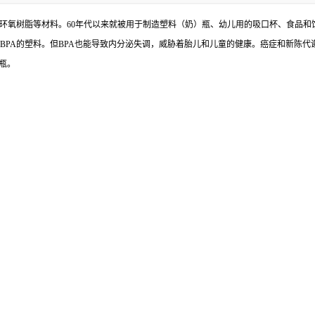
和环氧树脂等材料。60年代以来就被用于制造塑料（奶）瓶、幼儿用的吸口杯、食品和
有BPA的塑料。但BPA也能导致内分泌失调，威胁着胎儿和儿童的健康。癌症和新陈
奶瓶。